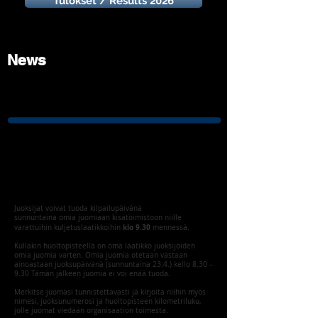
Tulokset / Results 2026
News
OMAT JUOMAT - VAIN MARATONILLE
Juoksijat voivat tuoda kilpailupäivänä
sunnuntaina omia juomiaan kisatoimistoon niille
klo 9.30
varattuihin kuljetuslaatikkoihin
mennessä.
Kullakin huoltopisteellä on oma laatikko juoksijoiden
omia juomia varten. Omia juomia otetaan vastaan
ainoastaan juoksupäivänä (sunnuntaina 23.4.) kello 8.30 –
9.30 Tämän jälkeen juomia ei voi enää tuoda.
Merkitse juomasi tunnistettavasti ja kirjoita niihin myös
nimesi, juoksunumerosi ja huoltopisteen kilometriluku,
jolle juomat viedään organisaation toimesta.