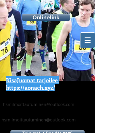
Onlinelink
KisaJuomat tarjoilee
https://aonach.xyz/
hsmilmoittautuminen@outlook.com
hsmilmoittautuminen@outlook.com