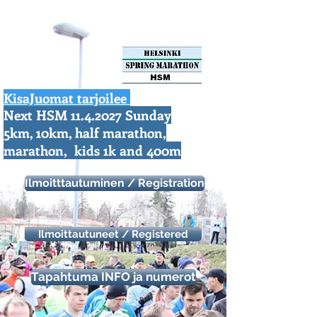
KisaJuomat tarjoilee
Next HSM
11.4.2027
Sunday
https://aonach.xyz/
5km, 10km, half marathon,
marathon, kids 1k and 400m
Ilmoitttautuminen / Registration
Ilmoittautuneet / Registered
Tapahtuma INFO ja numerot