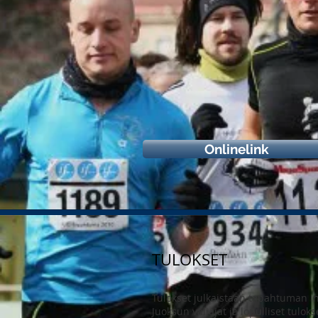
Onlinelink
TULOKSET
Tulokset julkaistaan tapahtuman in
Juoksun väliajat ja lopulliset tul