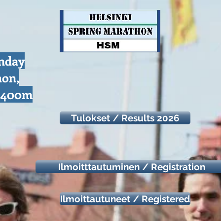
unday
hon,
d 400m
Tulokset / Results 2026
Ilmoitttautuminen / Registration
Ilmoittautuneet / Registered