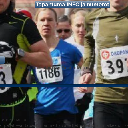
Tapahtuma INFO ja numerot
hsmilmoittautuminen@outlook.com
ternet-sivulla
okset päivittyvät tapahtuman nettisivulle heti tapahtuman jälkeen. 