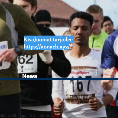
KisaJuomat tarjoilee
https://aonach.xyz/
News
Lisätietoa lähempänä tapahtumaa.