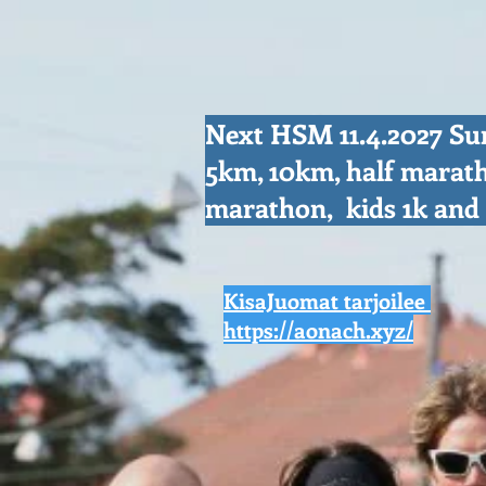
Next HSM 11.4.2027 S
5km, 10km, half marat
marathon, kids 1k an
KisaJuomat tarjoilee
https://aonach.xyz/