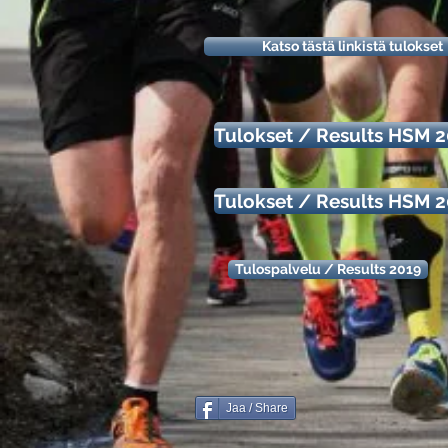
Katso tästä linkistä tulokset
Tulokset / Results HSM 
Tulokset / Results HSM 
Tulospalvelu / Results 2019
Jaa / Share