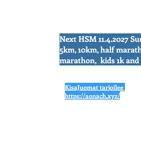
Next HSM 11.4.2027 S
5km, 10km, half marat
marathon, kids 1k an
KisaJuomat tarjoilee
https://aonach.xyz/