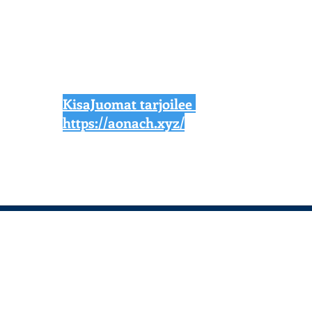
KisaJuomat tarjoilee
https://aonach.xyz/
News