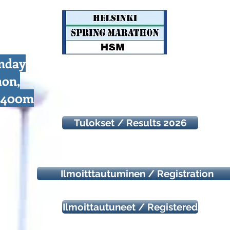
unday
hon,
d 400m
Tulokset / Results 2026
Ilmoitttautuminen / Registration
Ilmoittautuneet / Registered