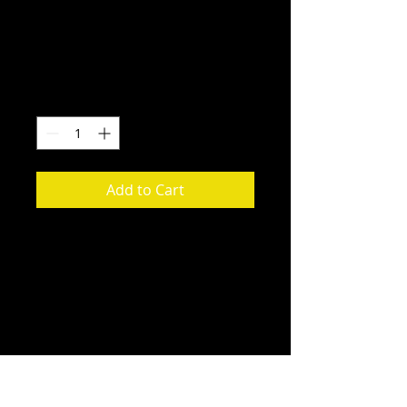
11.10.2017
Price
37,00 €
Quantity
*
Add to Cart
OHJEET:
1. Klikkaa ADD TO CARD
2. seuraava sivu: Klikkaa 
PayPall 
logoa
, jos maksat luottokortilla. 
(Luottokortit: VISA, MASTER CARD, 
AMERICAN EXPRESS, DISCOVER 
NETWORK)
DIRECTIONS: