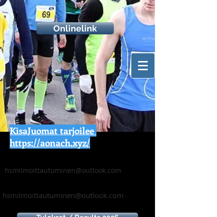
Onlinelink
KisaJuomat tarjoilee
https://aonach.xyz/
hsmilmoittautuminen@outlook.com
hsmilmoittautuminen@outlook.com