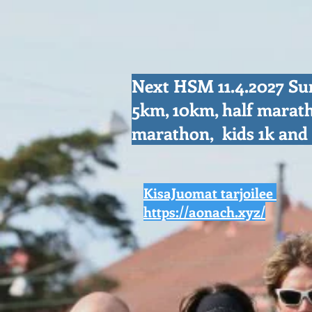
Next HSM 11.4.2027 S
5km, 10km, half marat
marathon, kids 1k an
KisaJuomat tarjoilee
https://aonach.xyz/