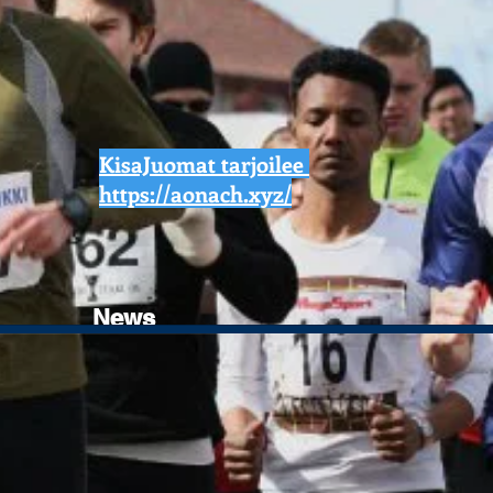
KisaJuomat tarjoilee
https://aonach.xyz/
News