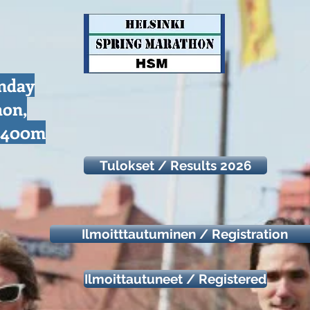
unday
hon,
d 400m
Tulokset / Results 2026
Ilmoitttautuminen / Registration
Ilmoittautuneet / Registered