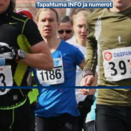
Tapahtuma INFO ja numerot
hsmilmoittautuminen@outlook.com