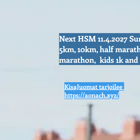
Next HSM 11.4.2027 S
5km, 10km, half marat
marathon, kids 1k an
KisaJuomat tarjoilee
https://aonach.xyz/