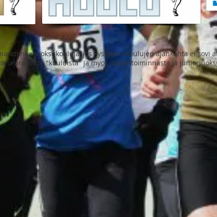
aton ja juoksukouluja, jos kyseisten koulujen ajankohta ei sovi alla
ista seuraavista "kouluista" ja myös junioritoiminnasta ja juniorjuok