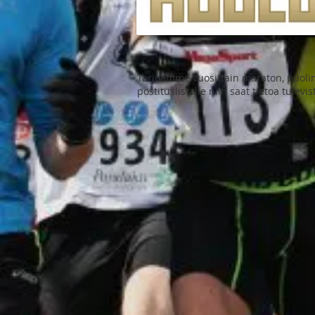
Tarjoamme vuosittain maraton, puolimar
postituslistalle niin saat tietoa tulev