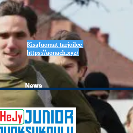
KisaJuomat tarjoilee
https://aonach.xyz/
News