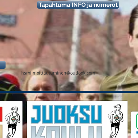
Tapahtuma INFO ja numerot
hsmilmoittautuminen@outlook.com