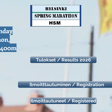
unday
hon,
d 400m
Tulokset / Results 2026
Ilmoitttautuminen / Registration
Ilmoittautuneet / Registered