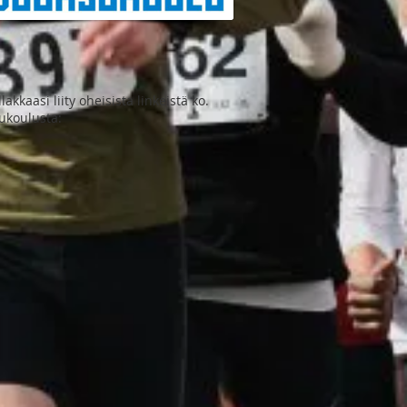
kkaasi liity oheisista linkeistä ko.
sukoulusta: