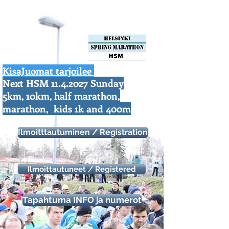
KisaJuomat tarjoilee
Next HSM
11.4.2027
Sunday
https://aonach.xyz/
5km, 10km, half marathon,
marathon, kids 1k and 400m
Ilmoitttautuminen / Registration
Ilmoittautuneet / Registered
Tapahtuma INFO ja numerot