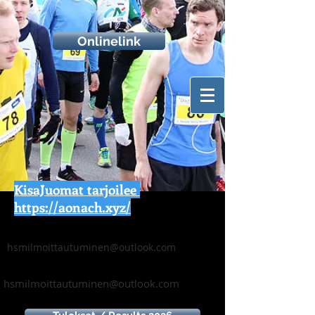
Onlinelink
KisaJuomat tarjoilee
https://aonach.xyz/
hsmilmoittautuminen@outlook.com
hsmilmoittautuminen@outlook.com