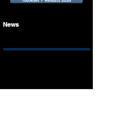
Tulokset / Results 2026
News
Saat lisätietoa HSM tapahtumasta!