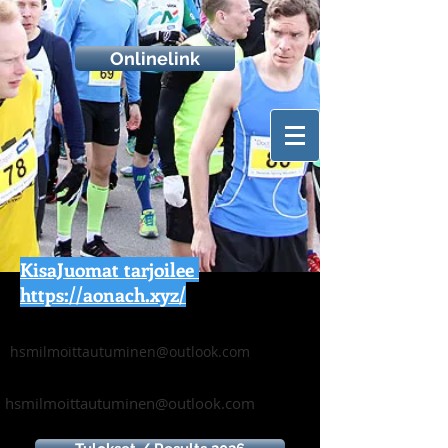
Onlinelink
KisaJuomat tarjoilee
https://aonach.xyz/
hsmilmoittautuminen@outlook.com
hsmilmoittautuminen@outlook.com