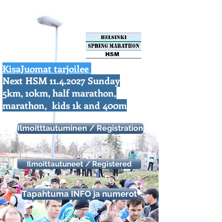
KisaJuomat tarjoilee
Next HSM
11.4.2027
Sunday
https://aonach.xyz/
5km, 10km, half marathon,
marathon, kids 1k and 400m
Ilmoitttautuminen / Registration
Ilmoittautuneet / Registered
Tapahtuma INFO ja numerot