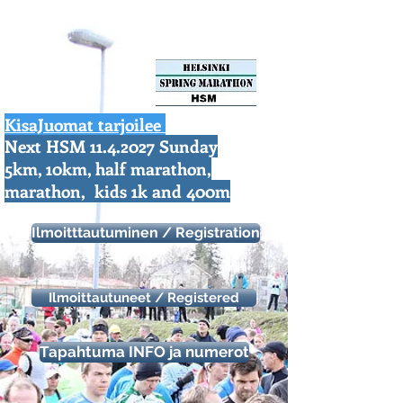
KisaJuomat tarjoilee
Next HSM
11.4.2027
Sunday
https://aonach.xyz/
5km, 10km, half marathon,
marathon, kids 1k and 400m
Ilmoitttautuminen / Registration
Ilmoittautuneet / Registered
Tapahtuma INFO ja numerot