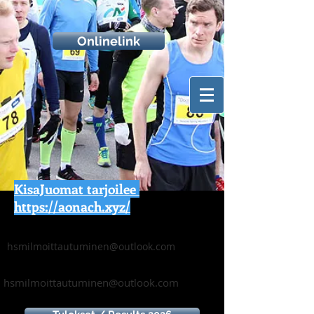
Onlinelink
KisaJuomat tarjoilee
https://aonach.xyz/
hsmilmoittautuminen@outlook.com
hsmilmoittautuminen@outlook.com