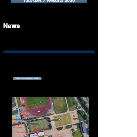
Tulokset / Results 2026
News
Lue tästä reittikuvaus