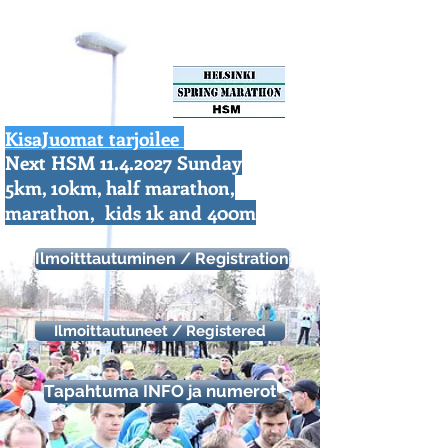
KisaJuomat tarjoilee
Next HSM
11.4.2027
Sunday
https://aonach.xyz/
5km, 10km, half marathon,
marathon, kids 1k and 400m
Ilmoitttautuminen / Registration
Ilmoittautuneet / Registered
Tapahtuma INFO ja numerot