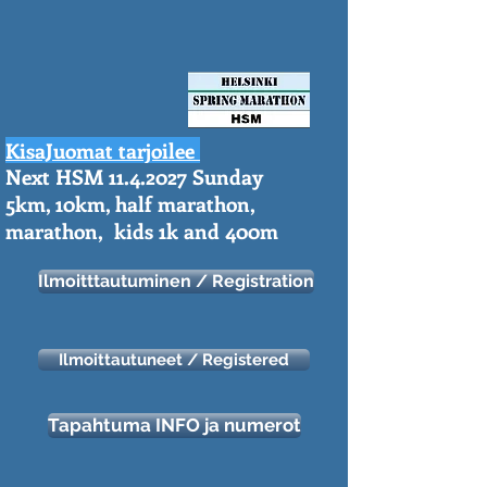
KisaJuomat tarjoilee
Next HSM
11.4.2027
Sunday
https://aonach.xyz/
5km, 10km, half marathon,
marathon, kids 1k and 400m
Ilmoitttautuminen / Registration
Ilmoittautuneet / Registered
Tapahtuma INFO ja numerot