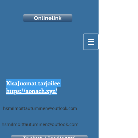
Onlinelink
KisaJuomat tarjoilee
https://aonach.xyz/
hsmilmoittautuminen@outlook.com
hsmilmoittautuminen@outlook.com