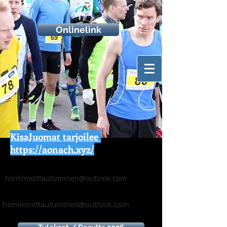
Onlinelink
KisaJuomat tarjoilee
https://aonach.xyz/
hsmilmoittautuminen@outlook.com
hsmilmoittautuminen@outlook.com