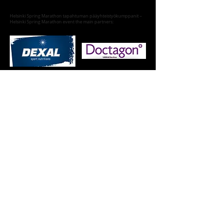
Helsinki Spring Marathon tapahtuman pääyhteistyökumppanit –
Helsinki Spring Marathon event the main partners:
Expo-alue no. 1 joka on 38 x 72 m, alue on
rajattu 5 m korkealla aidalla.