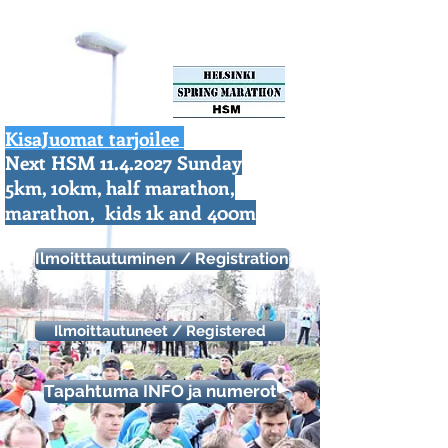
KisaJuomat tarjoilee
Next HSM
11.4.2027
Sunday
https://aonach.xyz/
5km, 10km, half marathon,
marathon, kids 1k and 400m
Ilmoitttautuminen / Registration
Ilmoittautuneet / Registered
Tapahtuma INFO ja numerot