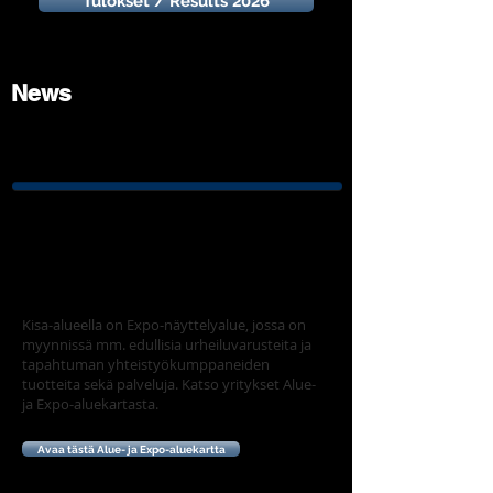
Tulokset / Results 2026
News
EXPO-ALUE
Kisa-alueella on Expo-näyttelyalue, jossa on
myynnissä mm. edullisia urheiluvarusteita ja
tapahtuman yhteistyökumppaneiden
tuotteita sekä palveluja. Katso yritykset Alue-
ja Expo-aluekartasta.
Avaa tästä Alue- ja Expo-aluekartta