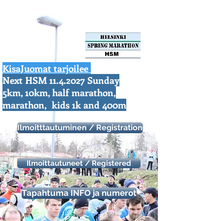
KisaJuomat tarjoilee
Next HSM
11.4.2027
Sunday
https://aonach.xyz/
5km, 10km, half marathon,
marathon, kids 1k and 400m
Ilmoitttautuminen / Registration
Ilmoittautuneet / Registered
Tapahtuma INFO ja numerot