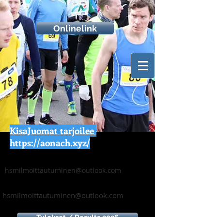
Onlinelink
KisaJuomat tarjoilee
https://aonach.xyz/
hsmilmoittautuminen@outlook.com
hsmilmoittautuminen@outlook.com