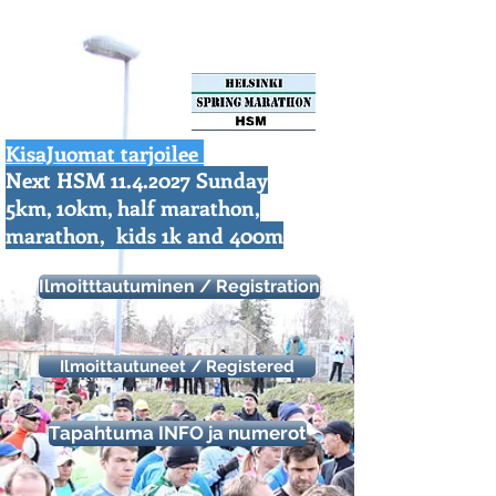
KisaJuomat tarjoilee
Next HSM
11.4.2027
Sunday
https://aonach.xyz/
5km, 10km, half marathon,
marathon, kids 1k and 400m
Ilmoitttautuminen / Registration
Ilmoittautuneet / Registered
Tapahtuma INFO ja numerot