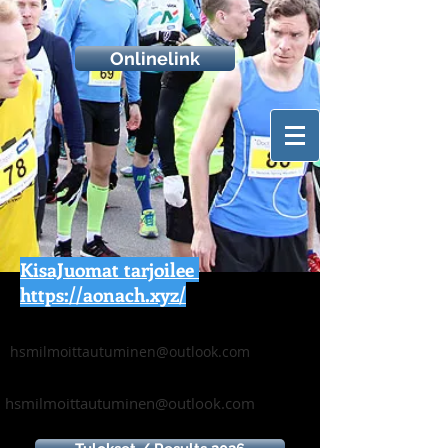
Onlinelink
KisaJuomat tarjoilee
https://aonach.xyz/
hsmilmoittautuminen@outlook.com
hsmilmoittautuminen@outlook.com