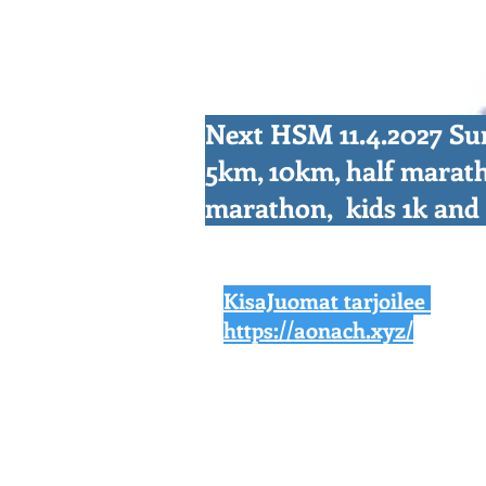
Next HSM 11.4.2027 S
5km, 10km, half marat
marathon, kids 1k an
KisaJuomat tarjoilee
https://aonach.xyz/