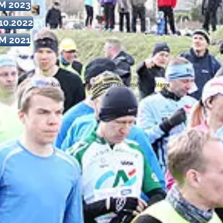
SM 2023
.10.2022
SM 2021
Klikkaa kuvaa suuremaksi - Click image to enlarge