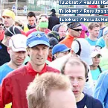
Tulokset / Results H
Tulokset / Results 23
Tulokset / Results H