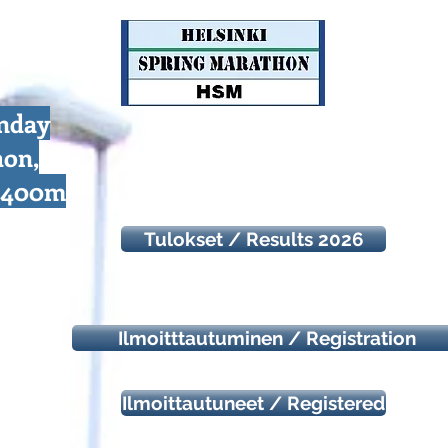
unday
hon,
d 400m
Tulokset / Results 2026
Ilmoitttautuminen / Registration
Ilmoittautuneet / Registered