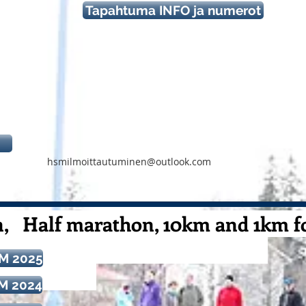
Tapahtuma INFO ja numerot
hsmilmoittautuminen@outlook.com
, Half marathon, 10km and 1km fo
 SM 10km
SM 2025
SM 2024