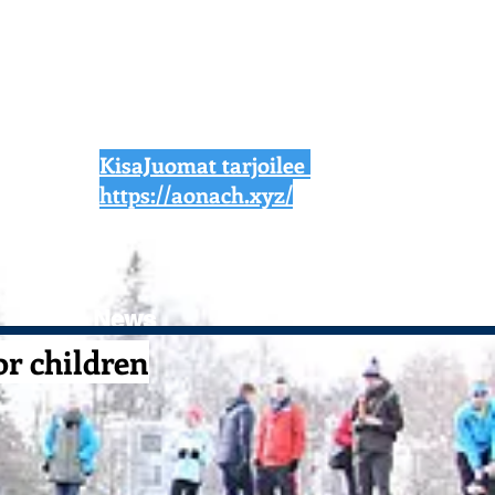
KisaJuomat tarjoilee
https://aonach.xyz/
News
r children